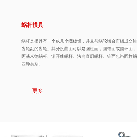
蜗杆模具
蜗杆是指具有一个或几个螺旋齿，并且与蜗轮啮合而组成交错
齿轮副的齿轮。其分度曲面可以是圆柱面，圆锥面或圆环面，
阿基米德蜗杆、渐开线蜗杆、法向直廓蜗杆、锥面包络圆柱蜗
四种类别。
更多