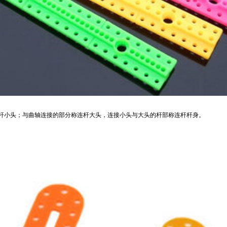
杆小头；与曲轴连接的部分称连杆大头，连接小头与大头的杆部称连杆杆身。